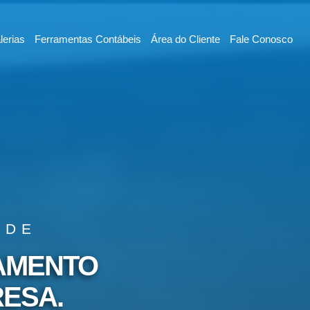
lerias
Ferramentas Contábeis
Área do Cliente
Fale Conosco
ADE
AMENTO
RESA.