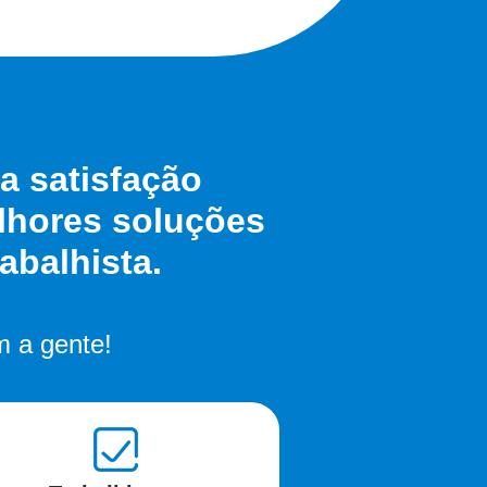
a satisfação
elhores soluções
abalhista.
m a gente!